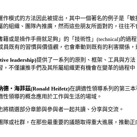
的方法因此被提出，其中一個著名的例子是「敏捷開發」(ag
屬的組織、團隊內推廣，然而這些朋友所面對的，往往不
或是操作手冊就足夠」的「技術性」(technical)
擊到組織成員既有的習慣與價值觀，也會牽動到既有的利害關
e leadership)
提供了一系列的原則、框架、工具與方法
不僅讓推手們及其所屬組織更有機會在變革的過程中「存活
德・海菲茲(Ronald Heifetz)
在調適性領導系列的第三本
適性領導的概念應用於工作與生活的場域。
也將精選部分章節與參與者一起共讀、分享與交流。
團隊或社群，在那些最重要的議題取得重大進展，推動正向