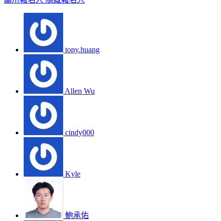
tony.huang
Allen Wu
cindy000
Kyle
鮑承佑