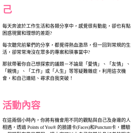
己
每天奔波於工作生活和各類分享中，感覺很有動能，卻也有點
困惑現實和理想的差距?
每次聽完前輩們的分享，都覺得熱血激昂，但一回到常規的生
活，卻常常淹沒在眾多的專案和瑣事當中?
那就帶著你自己想探索的議題－不論是「愛情」、「友情」、
「親情」、「工作」或「人生」等等疑難雜症，利用這次機
會，和自己連結、尋求自我突破！
活動內容
在這兩個小時內，你將有機會用不同的觀點與自己及身邊的人
相遇，透過 Points of You® 的臉譜卡(Faces)和Punctum卡，體驗