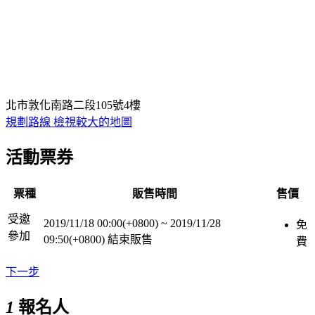
北市敦化南路二段105號4樓
規劃路線
檢視較大的地圖
活動票券
票種
販售時間
售價
受邀
2019/11/18 00:00(+0800)
~
2019/11/28
免
參加
09:50(+0800)
結束販售
費
下一步
1
報名人