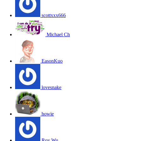
scottxxx666
Michael Ch
EasonKuo
lovesnake
howie
Roy Wu