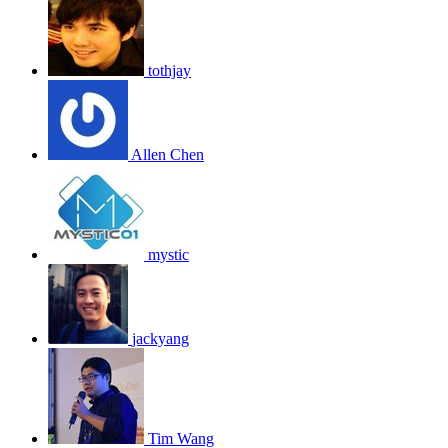
tothjay
Allen Chen
mystic
jackyang
Tim Wang