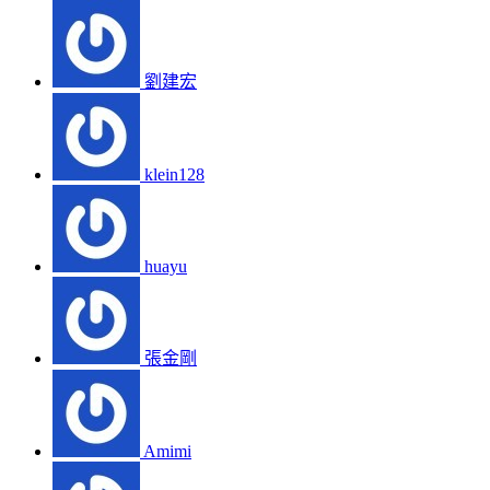
劉建宏
klein128
huayu
張金剛
Amimi