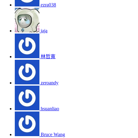
ezra038
jaja
林哲寬
zeroandy
hsuanliao
Bruce Wang