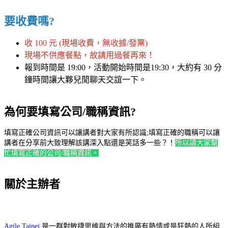
要收費嗎?
收 100 元 (現場收費，無收據/發票)
現場不供應餐點，故請用過餐再來！
報到時間是 19:00，活動開始時間是19:30，大約有 30 分
鐘時間讓大夥兒閒聊天交誼一下。
為何要填寫公司/職稱資訊?
填寫正確公司資訊可以讓講者對大家有所認識;填寫正確的職稱可以讓
講者在分享前大致理解該講深入點還是笑話多一些？！
所以請大家幫
忙填寫正確的公司/職稱資訊。
關於主辦者
Agile.Taipei
是一群對敏捷思維與方法的推廣有熱情或是狂熱的人所組