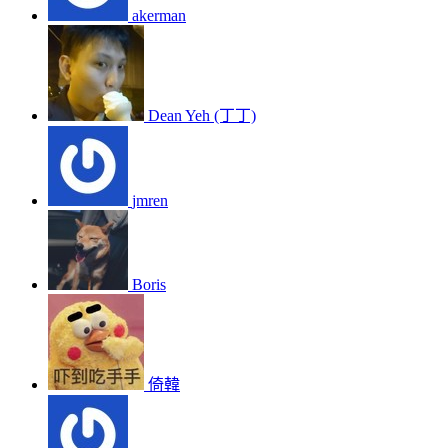
akerman
Dean Yeh (丁丁)
jmren
Boris
倚韓