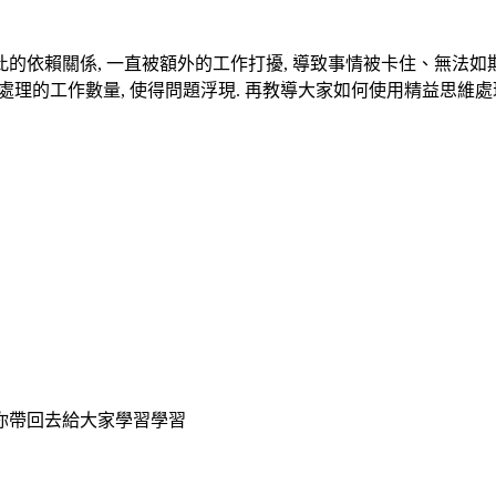
的依賴關係, 一直被額外的工作打擾, 導致事情被卡住、無法如期
由限制同時處理的工作數量, 使得問題浮現. 再教導大家如何使用精益思維處
讓你帶回去給大家學習學習