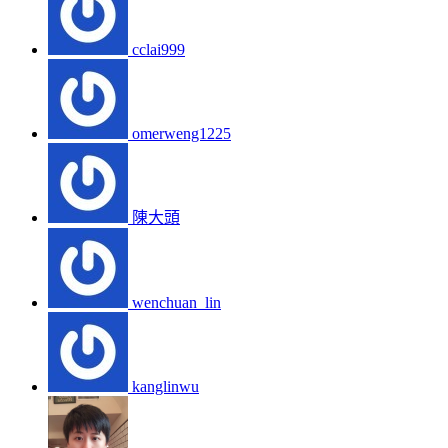
cclai999
omerweng1225
陳大頭
wenchuan_lin
kanglinwu