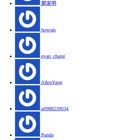
鄭家明
howsin
evan_chang
AllenYang
a0988239034
Panda