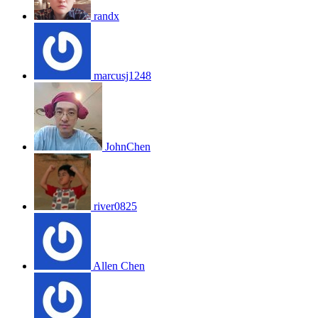
randx
marcusj1248
JohnChen
river0825
Allen Chen