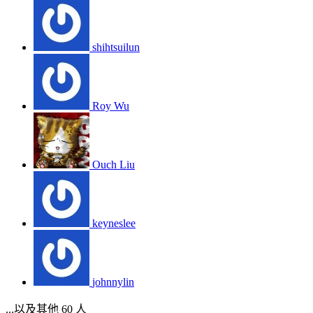
shihtsuilun
Roy Wu
Ouch Liu
keyneslee
johnnylin
...以及其他 60 人