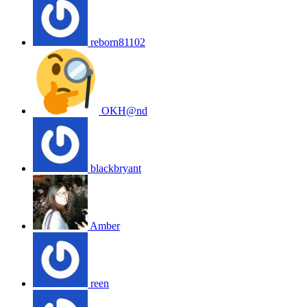
reborn81102
OKH@nd
blackbryant
Amber
reen