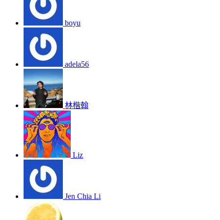
boyu
adela56
林楷翰
Liz
Jen Chia Li