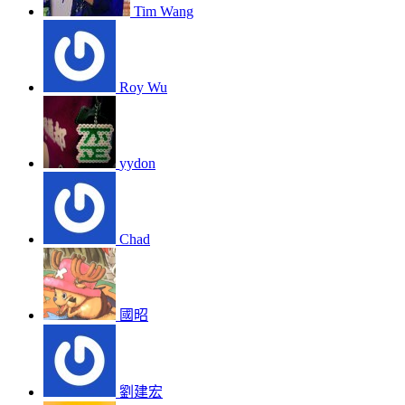
Tim Wang
Roy Wu
yydon
Chad
國昭
劉建宏