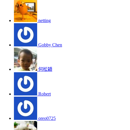
netting
Gobby Chen
何松穎
Robert
oreo0725