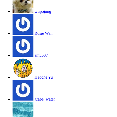
wupojung
Rosie Wan
amu607
Haoche Yu
grape_water