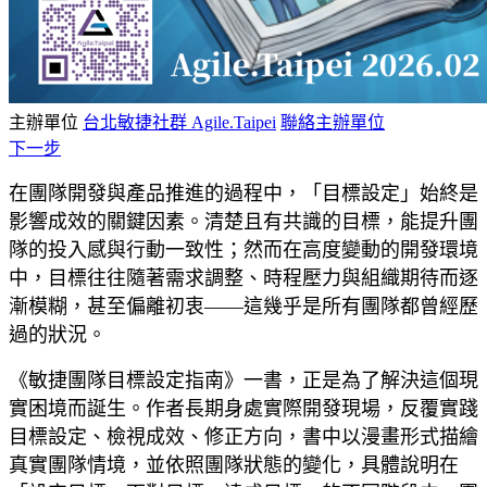
主辦單位
台北敏捷社群 Agile.Taipei
聯絡主辦單位
下一步
在團隊開發與產品推進的過程中，「目標設定」始終是
影響成效的關鍵因素。清楚且有共識的目標，能提升團
隊的投入感與行動一致性；然而在高度變動的開發環境
中，目標往往隨著需求調整、時程壓力與組織期待而逐
漸模糊，甚至偏離初衷——這幾乎是所有團隊都曾經歷
過的狀況。
《敏捷團隊目標設定指南》一書，正是為了解決這個現
實困境而誕生。作者長期身處實際開發現場，反覆實踐
目標設定、檢視成效、修正方向，書中以漫畫形式描繪
真實團隊情境，並依照團隊狀態的變化，具體說明在