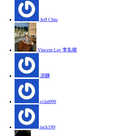
Jeff Chiu
Vincent Lee 李名揚
涼麵
cclai999
jack199