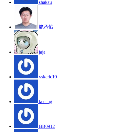
shakau
鮑承佑
jaja
yskeric19
kee_ag
BB0912