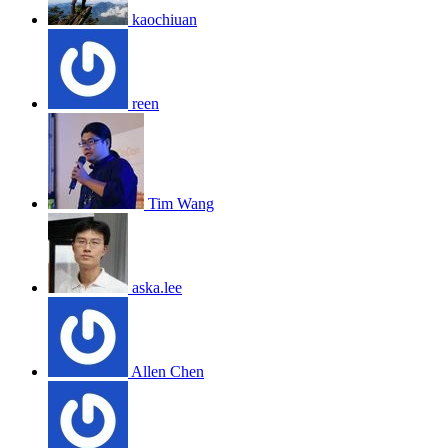
kaochiuan
reen
Tim Wang
aska.lee
Allen Chen